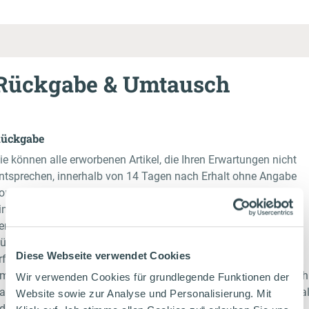
Rückgabe & Umtausch
ückgabe
ie können alle erworbenen Artikel, die Ihren Erwartungen nicht
ntsprechen, innerhalb von 14 Tagen nach Erhalt ohne Angabe
on Gründen an uns zurücksenden. Die Ware muss natürlich
inwandfrei, unbenutzt bzw. ungetragen und mit allen Etiketten
ersehen sein. Das Geld wird Ihnen nach Eingang der
ücksendung innerhalb von 30 Tagen zurückerstattet. Nach
Diese Webseite verwendet Cookies
rfolgreicher Prüfung Ihrer Rücksendung erstatten wir Ihnen
mgehend Ihr Geld zurück. Die Art der Rückerstattung richtet sich
Wir verwenden Cookies für grundlegende Funktionen der
ach der zuvor gewählten Zahlungsmethode - Kreditkarte, PayPa
Website sowie zur Analyse und Personalisierung. Mit
der Vorauskasse. Die Rückerstattung erfolgt automatisch auf