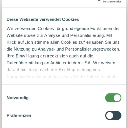
Registrierung 1 Jahr kostenlos.
Diese Webseite verwendet Cookies
1,50 €*
Wir verwenden Cookies für grundlegende Funktionen der
inkl. MwSt.
Website sowie zur Analyse und Personalisierung. Mit
Klick auf „Ich stimme allen Cookies zu“ erlauben Sie uns
die Nutzung zu Analyse- und Personalisierungszwecken.
Dekor
Ihre Einwilligung erstreckt sich auch auf die
Bergbauern-Milch
Datenübermittlung an Anbieter in den USA. Wir weisen
Bio-Alpenmilch
darauf hin, dass nach der Rechtsprechung des
Schokomilch
Europäischen Gerichtshofs die USA derzeit kein mit der
EU vergleichbares Datenschutzniveau haben und das
Risiko der unbemerkten Datenverarbeitung durch
Einwilligungsauswahl
staatliche Stellen besteht. Diese Zustimmung können Sie
Notwendig
jederzeit in den Cookie-Einstellungen, in denen Sie auch
IN DEN WARENKORB
weitere Details zu unseren Cookies finden, widerrufen
Präferenzen
oder abstufen. Nähere Informationen zu Cookies finden
Zu Merkzettel hinzufügen
Sie in unserer
Datenschutzerklärung
.