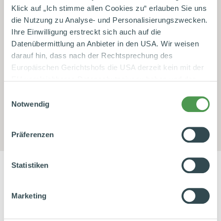
Klick auf „Ich stimme allen Cookies zu“ erlauben Sie uns
die Nutzung zu Analyse- und Personalisierungszwecken.
Ihre Einwilligung erstreckt sich auch auf die
Datenübermittlung an Anbieter in den USA. Wir weisen
IN DEN WARENKORB
darauf hin, dass nach der Rechtsprechung des
Europäischen Gerichtshofs die USA derzeit kein mit der
EU vergleichbares Datenschutzniveau haben und das
Zu Merkzettel hinzufügen
Risiko der unbemerkten Datenverarbeitung durch
Einwilligungsauswahl
staatliche Stellen besteht. Diese Zustimmung können Sie
Notwendig
Artikelnummer:
65814
jederzeit in den Cookie-Einstellungen, in denen Sie auch
weitere Details zu unseren Cookies finden, widerrufen
Präferenzen
oder abstufen. Nähere Informationen zu Cookies finden
Sie in unserer
Datenschutzerklärung
.
Statistiken
Datenschutzhinweise
|
Datenschutzerklärung
|
Impressum
Shop Service
Marketing
Bestellvorgang